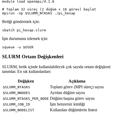
# Toplam 32 süreç (2 düğüm × 16 görev) başlat
mpirun -np 
$SLURM_NTASKS
Betiği göndermek için:
İşin durumunu izlemek için:
squeue -u 
$USER
SLURM Ortam Değişkenleri
SLURM, betik içinde kullanılabilecek çok sayıda ortam değişkeni
tanımlar. En sık kullanılanları:
Değişken
Açıklama
Toplam görev (MPI süreç) sayısı
$SLURM_NTASKS
Ayrılan düğüm sayısı
$SLURM_NNODES
Düğüm başına görev sayısı
$SLURM_NTASKS_PER_NODE
İşin benzersiz kimliği
$SLURM_JOB_ID
Kullanılan düğümlerin listesi
$SLURM_NODELIST