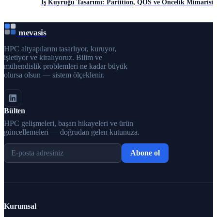
İş Kuyruğu Tasarımı: Partition, QOS ve Öncelik Mimarisi
mevasis
HPC altyapılarını tasarlıyor, kuruyor,
işletiyor ve kiralıyoruz. Bilim ve
mühendislik problemleri ne kadar büyük
olursa olsun — sistem ölçeklenir.
Bülten
HPC gelişmeleri, başarı hikayeleri ve ürün
güncellemeleri — doğrudan gelen kutunuza.
Abone ol
Kurumsal