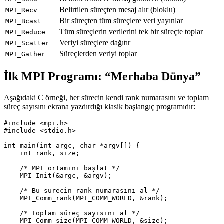
Belirtilen süreçten mesaj alır (bloklu)
MPI_Recv
Bir süreçten tüm süreçlere veri yayınlar
MPI_Bcast
Tüm süreçlerin verilerini tek bir süreçte toplar
MPI_Reduce
Veriyi süreçlere dağıtır
MPI_Scatter
Süreçlerden veriyi toplar
MPI_Gather
İlk MPI Programı: “Merhaba Dünya”
Aşağıdaki C örneği, her sürecin kendi rank numarasını ve toplam
süreç sayısını ekrana yazdırdığı klasik başlangıç programıdır:
#include
<mpi.h>
#include
<stdio.h>
int
main
(
int
argc
,
char
*
argv
[])
{
int
rank
,
size
;
/* MPI ortamını başlat */
MPI_Init
(
&
argc
,
&
argv
);
/* Bu sürecin rank numarasını al */
MPI_Comm_rank
(
MPI_COMM_WORLD
,
&
rank
);
/* Toplam süreç sayısını al */
MPI_Comm_size
(
MPI_COMM_WORLD
,
&
size
);