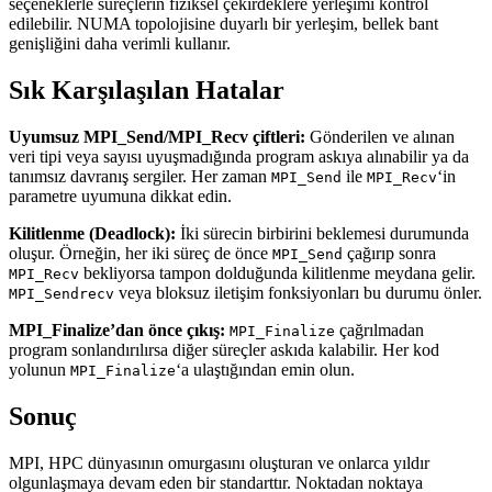
seçeneklerle süreçlerin fiziksel çekirdeklere yerleşimi kontrol
edilebilir. NUMA topolojisine duyarlı bir yerleşim, bellek bant
genişliğini daha verimli kullanır.
Sık Karşılaşılan Hatalar
Uyumsuz MPI_Send/MPI_Recv çiftleri:
Gönderilen ve alınan
veri tipi veya sayısı uyuşmadığında program askıya alınabilir ya da
tanımsız davranış sergiler. Her zaman
ile
‘in
MPI_Send
MPI_Recv
parametre uyumuna dikkat edin.
Kilitlenme (Deadlock):
İki sürecin birbirini beklemesi durumunda
oluşur. Örneğin, her iki süreç de önce
çağırıp sonra
MPI_Send
bekliyorsa tampon dolduğunda kilitlenme meydana gelir.
MPI_Recv
veya bloksuz iletişim fonksiyonları bu durumu önler.
MPI_Sendrecv
MPI_Finalize’dan önce çıkış:
çağrılmadan
MPI_Finalize
program sonlandırılırsa diğer süreçler askıda kalabilir. Her kod
yolunun
‘a ulaştığından emin olun.
MPI_Finalize
Sonuç
MPI, HPC dünyasının omurgasını oluşturan ve onlarca yıldır
olgunlaşmaya devam eden bir standarttır. Noktadan noktaya