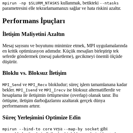
kullanmak, betikteki
mpirun -np $SLURM_NTASKS
--ntasks
parametresini elle tekrarlamamanızı sağlar ve hata riskini azaltır.
Performans İpuçları
İletişim Maliyetini Azaltın
Mesaj sayısını ve boyutunu minimize etmek, MPI uygulamalarında
en kritik optimizasyon adımıdır. Küçük mesajları birleştirip tek
seferde göndermek (mesaj paketleme), gecikmeyi önemli ölçüde
düşürür.
Bloklu vs. Bloksuz İletişim
ve
blokludur; süreç işlem tamamlanana kadar
MPI_Send
MPI_Recv
bekler.
ve
ise bloksuz alternatiflerdir ve
MPI_Isend
MPI_Irecv
hesaplama ile iletişimin örtüşmesine (overlap) olanak tanır. Bu
örtüşme, iletişim darboğazlarını azaltarak gerçek dünya
performansını artırır.
Süreç Yerleşimini Optimize Edin
veya
gibi
mpirun --bind-to core
--map-by socket