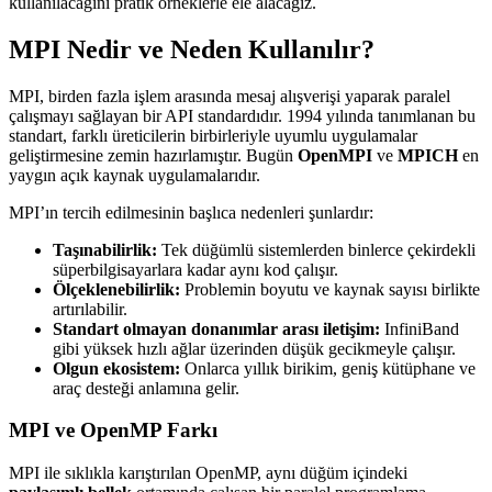
kullanılacağını pratik örneklerle ele alacağız.
MPI Nedir ve Neden Kullanılır?
MPI, birden fazla işlem arasında mesaj alışverişi yaparak paralel
çalışmayı sağlayan bir API standardıdır. 1994 yılında tanımlanan bu
standart, farklı üreticilerin birbirleriyle uyumlu uygulamalar
geliştirmesine zemin hazırlamıştır. Bugün
OpenMPI
ve
MPICH
en
yaygın açık kaynak uygulamalarıdır.
MPI’ın tercih edilmesinin başlıca nedenleri şunlardır:
Taşınabilirlik:
Tek düğümlü sistemlerden binlerce çekirdekli
süperbilgisayarlara kadar aynı kod çalışır.
Ölçeklenebilirlik:
Problemin boyutu ve kaynak sayısı birlikte
artırılabilir.
Standart olmayan donanımlar arası iletişim:
InfiniBand
gibi yüksek hızlı ağlar üzerinden düşük gecikmeyle çalışır.
Olgun ekosistem:
Onlarca yıllık birikim, geniş kütüphane ve
araç desteği anlamına gelir.
MPI ve OpenMP Farkı
MPI ile sıklıkla karıştırılan OpenMP, aynı düğüm içindeki