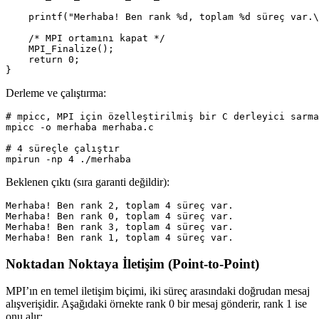
printf
(
"Merhaba! Ben rank %d, toplam %d süreç var.
\
/* MPI ortamını kapat */
MPI_Finalize
();
return
0
;
}
Derleme ve çalıştırma:
# mpicc, MPI için özelleştirilmiş bir C derleyici sarma
# 4 süreçle çalıştır
mpirun -np 
4
Beklenen çıktı (sıra garanti değildir):
Merhaba! Ben rank 2, toplam 4 süreç var.

Merhaba! Ben rank 0, toplam 4 süreç var.

Merhaba! Ben rank 3, toplam 4 süreç var.

Noktadan Noktaya İletişim (Point-to-Point)
MPI’ın en temel iletişim biçimi, iki süreç arasındaki doğrudan mesaj
alışverişidir. Aşağıdaki örnekte rank 0 bir mesaj gönderir, rank 1 ise
onu alır: