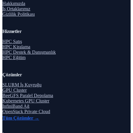
Hakkımızda
İş Ortaklarımız
Gizlilik Politikası
Hizmetler
HPC Satış
HPC Kiralama
HPC Destek & Danışmanlık
HPC Eğitim
Çözümler
SLURM İş Kuyruğu
GPU Cluster
BeeGFS Paralel Depolama
Kubernetes GPU Cluster
InfiniBand Ağ
OpenStack Private Cloud
Tüm Çözümler →