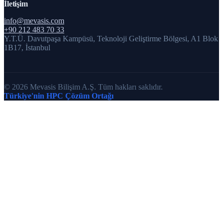
İletişim
info@mevasis.com
+90 212 483 70 33
Y.T.Ü. Davutpaşa Kampüsü, Teknoloji Geliştirme Bölgesi, A1 Blok
1B17, İstanbul
© 2026 Mevasis Bilişim A.Ş. Tüm hakları saklıdır.
Türkiye'nin HPC Çözüm Ortağı