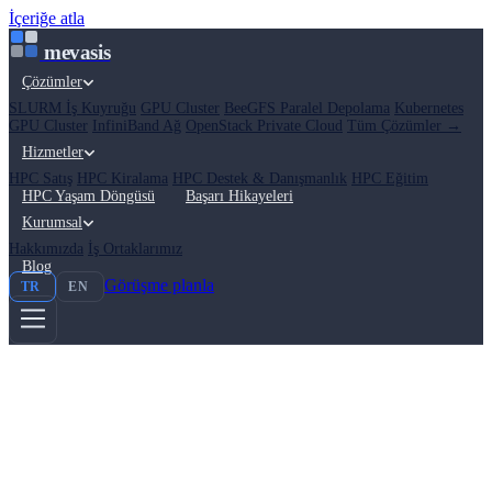
İçeriğe atla
mevasis
Çözümler
SLURM İş Kuyruğu
GPU Cluster
BeeGFS Paralel Depolama
Kubernetes
GPU Cluster
InfiniBand Ağ
OpenStack Private Cloud
Tüm Çözümler →
Hizmetler
HPC Satış
HPC Kiralama
HPC Destek & Danışmanlık
HPC Eğitim
HPC Yaşam Döngüsü
Başarı Hikayeleri
Kurumsal
Hakkımızda
İş Ortaklarımız
Blog
Görüşme planla
TR
EN