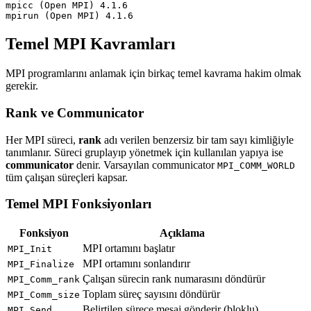
mpicc (Open MPI) 4.1.6

Temel MPI Kavramları
MPI programlarını anlamak için birkaç temel kavrama hakim olmak
gerekir.
Rank ve Communicator
Her MPI süreci,
rank
adı verilen benzersiz bir tam sayı kimliğiyle
tanımlanır. Süreci gruplayıp yönetmek için kullanılan yapıya ise
communicator
denir. Varsayılan communicator
MPI_COMM_WORLD
tüm çalışan süreçleri kapsar.
Temel MPI Fonksiyonları
Fonksiyon
Açıklama
MPI ortamını başlatır
MPI_Init
MPI ortamını sonlandırır
MPI_Finalize
Çalışan sürecin rank numarasını döndürür
MPI_Comm_rank
Toplam süreç sayısını döndürür
MPI_Comm_size
Belirtilen sürece mesaj gönderir (bloklu)
MPI_Send