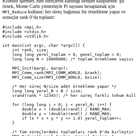
Kolektif işlemler, tüm süreçlerin katıldığı iletişim kalıplarıdır. Şu
örnek, Monte Carlo yöntemiyle Pi sayısını hesaplamak için
kullanır; her süreç bağımsız bir örnekleme yapar ve
MPI_Reduce
sonuçlar rank 0’da toplanır:
#include
<mpi.h>
#include
<stdio.h>
#include
<stdlib.h>
int
main
(
int
argc
,
char
*
argv
[])
{
int
rank
,
size
;
long
long
yerel_toplam
=
0
,
genel_toplam
=
0
;
long
long
N
=
10000000
;
/* toplam örnekleme sayısı 
MPI_Init
(
&
argc
,
&
argv
);
MPI_Comm_rank
(
MPI_COMM_WORLD
,
&
rank
);
MPI_Comm_size
(
MPI_COMM_WORLD
,
&
size
);
/* Her süreç N/size adet örnekleme yapar */
long
long
yerel_N
=
N
/
size
;
srand
(
rank
*
12345
);
/* her süreç farklı tohum kull
for
(
long
long
i
=
0
;
i
<
yerel_N
;
i
++
)
{
double
x
=
(
double
)
rand
()
/
RAND_MAX
;
double
y
=
(
double
)
rand
()
/
RAND_MAX
;
if
(
x
*
x
+
y
*
y
<=
1.0
)
yerel_toplam
++
;
}
/* Tüm süreçlerdeki toplamları rank 0'da birleştir 