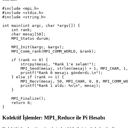
#include
<mpi.h>
#include
<stdio.h>
#include
<string.h>
int
main
(
int
argc
,
char
*
argv
[])
{
int
rank
;
char
mesaj
[
50
];
MPI_Status
durum
;
MPI_Init
(
&
argc
,
&
argv
);
MPI_Comm_rank
(
MPI_COMM_WORLD
,
&
rank
);
if
(
rank
==
0
)
{
strcpy
(
mesaj
,
"Rank 1'e selam!"
);
MPI_Send
(
mesaj
,
strlen
(
mesaj
)
+
1
,
MPI_CHAR
,
1
,
printf
(
"Rank 0 mesajı gönderdi.
\n
"
);
}
else
if
(
rank
==
1
)
{
MPI_Recv
(
mesaj
,
50
,
MPI_CHAR
,
0
,
0
,
MPI_COMM_WO
printf
(
"Rank 1 aldı: %s
\n
"
,
mesaj
);
}
MPI_Finalize
();
return
0
;
}
Kolektif İşlemler: MPI_Reduce ile Pi Hesabı