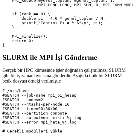
MPI_Reduce
(
&
yerel_toplam
,
&
genel_toplam
,
1
,
MPI_LONG_LONG
,
MPI_SUM
,
0
,
MPI_COMM_WORL
if
(
rank
==
0
)
{
double
pi
=
4.0
*
genel_toplam
/
N
;
printf
(
"Tahmini Pi = %.6f
\n
"
,
pi
);
}
MPI_Finalize
();
return
0
;
}
SLURM ile MPI İşi Gönderme
Gerçek bir HPC kümesinde işler doğrudan çalıştırılmaz; SLURM
gibi bir iş zamanlayıcısına gönderilir. Aşağıda tipik bir SLURM
betik dosyası örneği verilmiştir:
#SBATCH --job-name=mpi_pi_hesap
#SBATCH --nodes=2
#SBATCH --ntasks-per-node=16
#SBATCH --time=00:30:00
#SBATCH --partition=compute
#SBATCH --output=mpi_cikti_%j.log
#SBATCH --error=mpi_hata_%j.log
# Gerekli modülleri yükle