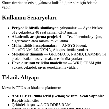
Slurm üzerinden erişin, yalnızca kullandığınız süre için ödeme
yapın.
Kullanım Senaryoları
Periyodik büyük simülasyon çalışmaları
— Ayda bir kez
512 çekirdekte 48 saat çalışan CFD analizi
Akademik araştırma projeleri
— Tez döneminde yoğun,
diğer zamanlarda minimum kullanım
Mühendislik hesaplamaları
— ANSYS Fluent,
OpenFOAM, LS-DYNA, Abaqus simülasyonları
Moleküler dinamik
— GROMACS, NAMD, LAMMPS ile
protein katlanması ve malzeme simülasyonları
Hava durumu ve iklim modelleme
— WRF, CESM gibi
yüksek çekirdek sayısı gerektiren iş yükleri
Teknik Altyapı
Mevasis CPU saat kiralama platformu:
AMD EPYC 9004 serisi (Genoa)
ve
Intel Xeon Sapphire
Rapids
işlemciler
Çekirdek başına 4-8 GB DDR5 RAM