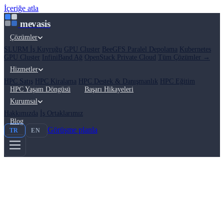
İçeriğe atla
mevasis
Çözümler
SLURM İş Kuyruğu
GPU Cluster
BeeGFS Paralel Depolama
Kubernetes
GPU Cluster
InfiniBand Ağ
OpenStack Private Cloud
Tüm Çözümler →
Hizmetler
HPC Satış
HPC Kiralama
HPC Destek & Danışmanlık
HPC Eğitim
HPC Yaşam Döngüsü
Başarı Hikayeleri
Kurumsal
Hakkımızda
İş Ortaklarımız
Blog
Görüşme planla
TR
EN