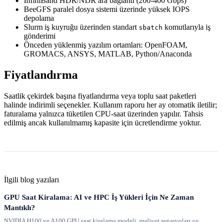
InfiniBand HDR/NDR ara bağlantı (200-400 Gbps)
BeeGFS paralel dosya sistemi üzerinde yüksek IOPS
depolama
Slurm iş kuyruğu üzerinden standart
komutlarıyla iş
sbatch
gönderimi
Önceden yüklenmiş yazılım ortamları: OpenFOAM,
GROMACS, ANSYS, MATLAB, Python/Anaconda
Fiyatlandırma
Saatlik çekirdek başına fiyatlandırma veya toplu saat paketleri
halinde indirimli seçenekler. Kullanım raporu her ay otomatik iletilir;
faturalama yalnızca tüketilen CPU-saat üzerinden yapılır. Tahsis
edilmiş ancak kullanılmamış kapasite için ücretlendirme yoktur.
İlgili blog yazıları
GPU Saat Kiralama: AI ve HPC İş Yükleri İçin Ne Zaman
Mantıklı?
NVIDIA H100 ve A100 GPU saat kiralama modeli, maliyet senaryoları ve