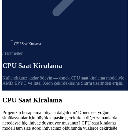
CPU Saat Kiralama
/ Hizmetler
CPU Saat Kiralama
Kullandığınız kadar ödeyin — esnek CPU saat kiralama modeliyle
AMD EPYC ve Intel Xeon çekirdeklerine Slurm üzerinden erişin.
CPU Saat Kiralama
Projenizin hesaplama ihtiyacı dalgalı mı? Dönemsel yoğun
simülasyonlar için büyük kapasite gerekirken diğer zamanlarda
neredeyse hiç ihtiyaç duymuyor musunuz? CPU saat kiralama
modeli tam size göre: ihtiyacınız olduğunda yüzlerce çekirdeğe