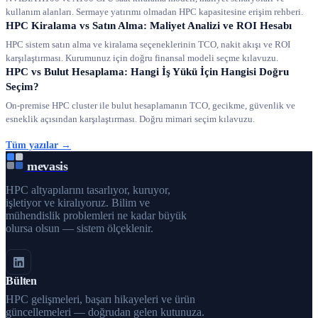
kullanım alanları. Sermaye yatırımı olmadan HPC kapasitesine erişim rehberi.
HPC Kiralama vs Satın Alma: Maliyet Analizi ve ROI Hesabı
HPC sistem satın alma ve kiralama seçeneklerinin TCO, nakit akışı ve ROI
karşılaştırması. Kurumunuz için doğru finansal modeli seçme kılavuzu.
HPC vs Bulut Hesaplama: Hangi İş Yükü İçin Hangisi Doğru
Seçim?
On-premise HPC cluster ile bulut hesaplamanın TCO, gecikme, güvenlik ve
esneklik açısından karşılaştırması. Doğru mimari seçim kılavuzu.
Tüm yazılar →
mevasis
HPC altyapılarını tasarlıyor, kuruyor,
işletiyor ve kiralıyoruz. Bilim ve
mühendislik problemleri ne kadar büyük
olursa olsun — sistem ölçeklenir.
Bülten
HPC gelişmeleri, başarı hikayeleri ve ürün
güncellemeleri — doğrudan gelen kutunuza.