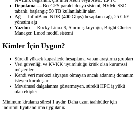
NVLink bağlantılı, çift Intel Xeon veya AMD EPYC
Depolama
— BeeGFS paralel dosya sistemi, NVMe SSD
tabanlı, başlangıç 50 TB kullanılabilir alan
Ağ
— InfiniBand NDR (400 Gbps) hesaplama ağı, 25 GbE
yönetim ağı
Yazılım
— Rocky Linux 9, Slurm iş kuyruğu, Bright Cluster
Manager, Lmod modül sistemi
Kimler İçin Uygun?
Sürekli yüksek kapasitede hesaplama yapan araştırma grupları
Veri güvenliği ve KVKK uyumluluğu kritik olan kurumsal
müşteriler
Kendi veri merkezi altyapısı olmayan ancak adanmış donanım
isteyen kuruluşlar
Mevsimsel dalgalanma göstermeyen, sürekli HPC iş yükü
olan ekipler
Minimum kiralama süresi 1 aydır. Daha uzun taahhütler için
indirimli fiyatlandırma uygulanır.