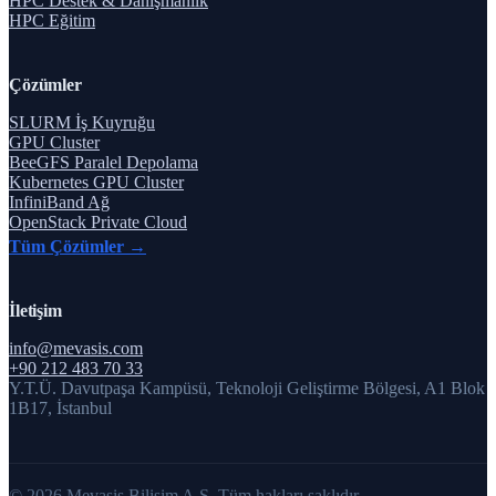
HPC Destek & Danışmanlık
HPC Eğitim
Çözümler
SLURM İş Kuyruğu
GPU Cluster
BeeGFS Paralel Depolama
Kubernetes GPU Cluster
InfiniBand Ağ
OpenStack Private Cloud
Tüm Çözümler →
İletişim
info@mevasis.com
+90 212 483 70 33
Y.T.Ü. Davutpaşa Kampüsü, Teknoloji Geliştirme Bölgesi, A1 Blok
1B17, İstanbul
© 2026 Mevasis Bilişim A.Ş. Tüm hakları saklıdır.