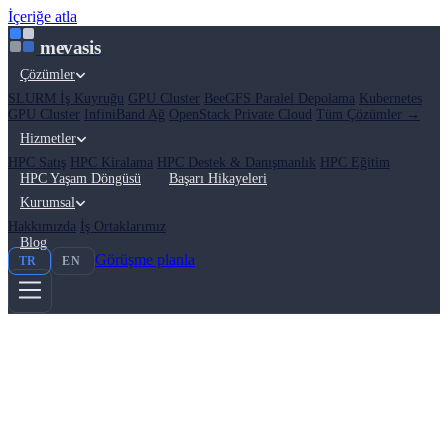
İçeriğe atla
mevasis
Çözümler
SLURM İş Kuyruğu
GPU Cluster
BeeGFS Paralel Depolama
Kubernetes
GPU Cluster
InfiniBand Ağ
OpenStack Private Cloud
Tüm Çözümler →
Hizmetler
HPC Satış
HPC Kiralama
HPC Destek & Danışmanlık
HPC Eğitim
HPC Yaşam Döngüsü
Başarı Hikayeleri
Kurumsal
Hakkımızda
İş Ortaklarımız
Blog
Görüşme planla
TR
EN