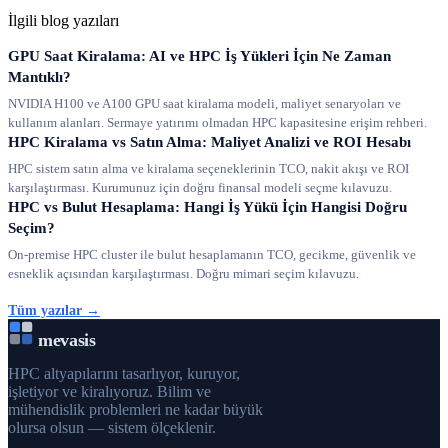
İlgili blog yazıları
GPU Saat Kiralama: AI ve HPC İş Yükleri İçin Ne Zaman
Mantıklı?
NVIDIA H100 ve A100 GPU saat kiralama modeli, maliyet senaryoları ve
kullanım alanları. Sermaye yatırımı olmadan HPC kapasitesine erişim rehberi.
HPC Kiralama vs Satın Alma: Maliyet Analizi ve ROI Hesabı
HPC sistem satın alma ve kiralama seçeneklerinin TCO, nakit akışı ve ROI
karşılaştırması. Kurumunuz için doğru finansal modeli seçme kılavuzu.
HPC vs Bulut Hesaplama: Hangi İş Yükü İçin Hangisi Doğru
Seçim?
On-premise HPC cluster ile bulut hesaplamanın TCO, gecikme, güvenlik ve
esneklik açısından karşılaştırması. Doğru mimari seçim kılavuzu.
Tüm yazılar →
mevasis
HPC altyapılarını tasarlıyor, kuruyor,
işletiyor ve kiralıyoruz. Bilim ve
mühendislik problemleri ne kadar büyük
olursa olsun — sistem ölçeklenir.