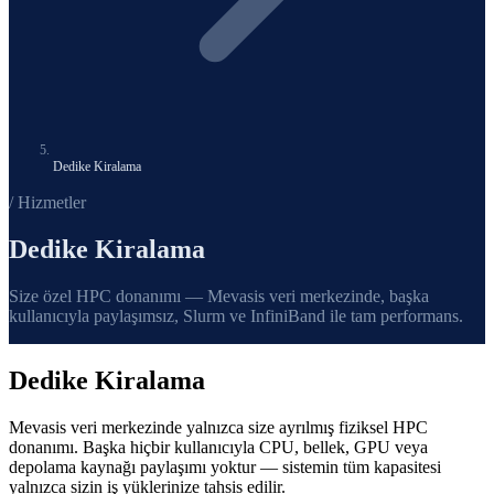
Dedike Kiralama
/ Hizmetler
Dedike Kiralama
Size özel HPC donanımı — Mevasis veri merkezinde, başka
kullanıcıyla paylaşımsız, Slurm ve InfiniBand ile tam performans.
Dedike Kiralama
Mevasis veri merkezinde yalnızca size ayrılmış fiziksel HPC
donanımı. Başka hiçbir kullanıcıyla CPU, bellek, GPU veya
depolama kaynağı paylaşımı yoktur — sistemin tüm kapasitesi
yalnızca sizin iş yüklerinize tahsis edilir.