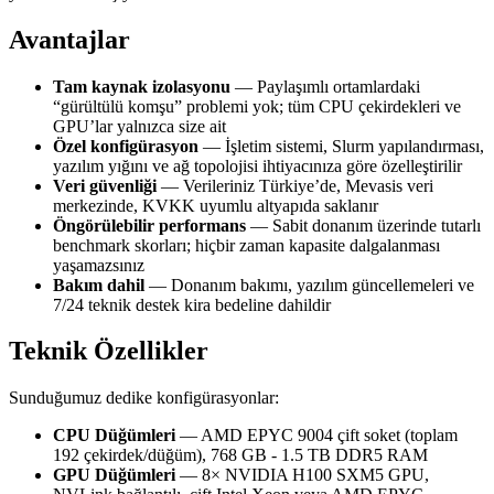
Avantajlar
Tam kaynak izolasyonu
— Paylaşımlı ortamlardaki
“gürültülü komşu” problemi yok; tüm CPU çekirdekleri ve
GPU’lar yalnızca size ait
Özel konfigürasyon
— İşletim sistemi, Slurm yapılandırması,
yazılım yığını ve ağ topolojisi ihtiyacınıza göre özelleştirilir
Veri güvenliği
— Verileriniz Türkiye’de, Mevasis veri
merkezinde, KVKK uyumlu altyapıda saklanır
Öngörülebilir performans
— Sabit donanım üzerinde tutarlı
benchmark skorları; hiçbir zaman kapasite dalgalanması
yaşamazsınız
Bakım dahil
— Donanım bakımı, yazılım güncellemeleri ve
7/24 teknik destek kira bedeline dahildir
Teknik Özellikler
Sunduğumuz dedike konfigürasyonlar:
CPU Düğümleri
— AMD EPYC 9004 çift soket (toplam
192 çekirdek/düğüm), 768 GB - 1.5 TB DDR5 RAM
GPU Düğümleri
— 8× NVIDIA H100 SXM5 GPU,