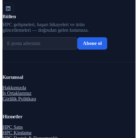
Bülten
HPC gelişmeleri, başarı hikayeleri ve ürün
güncellemeleri — doğrudan gelen kutunuza.
Abone ol
Kurumsal
Hakkımızda
İş Ortaklarımız
Gizlilik Politikası
Hizmetler
HPC Satış
HPC Kiralama