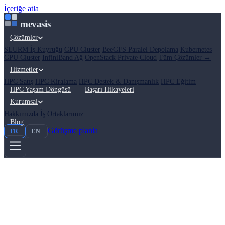
İçeriğe atla
mevasis
Çözümler
SLURM İş Kuyruğu
GPU Cluster
BeeGFS Paralel Depolama
Kubernetes
GPU Cluster
InfiniBand Ağ
OpenStack Private Cloud
Tüm Çözümler →
Hizmetler
HPC Satış
HPC Kiralama
HPC Destek & Danışmanlık
HPC Eğitim
HPC Yaşam Döngüsü
Başarı Hikayeleri
Kurumsal
Hakkımızda
İş Ortaklarımız
Blog
Görüşme planla
TR
EN