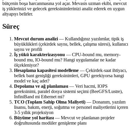
bütçenin boşa harcanmasına yol açar. Mevasis uzman ekibi, mevcut
iş yüklerinizi ve gelecek gereksinimlerinizi analiz ederek en uygun
altyapıyı belirler.
Süreç
Mevcut durum analizi
— Kullandığınız yazılımlar, tipik iş
büyüklükleri (çekirdek sayısı, bellek, çalışma süresi), kullanıcı
sayısı ve profili
İş yükü karakterizasyonu
— CPU-bound mu, memory-
bound mu, IO-bound mu? Hangi uygulamalar ne kadar
ölçekleniyor?
Hesaplama kapasitesi modelleme
— Çekirdek-saat ihtiyacı,
bellek bant genişliği gereksinimleri, GPU gerekiyorsa hangi
model ve kaç adet?
Depolama ve ağ planlaması
— Veri hacmi, IOPS
gereksinimi, paralel dosya sistemi seçimi (BeeGFS/Lustre),
InfiniBand mi Ethernet mi?
TCO (Toplam Sahip Olma Maliyeti)
— Donanım, yazılım
lisansı, bakım, enerji, soğutma ve personel maliyetlerini içeren
3-5 yıllık projeksiyon
Büyüme yol haritası
— Mevcut ve planlanan projeler
doğrultusunda modüler genişleme planı