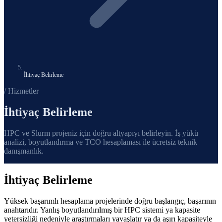
İhtiyaç Belirleme
/ Hizmetler
İhtiyaç Belirleme
HPC ve Slurm projeniz için doğru altyapıyı belirleyin. İş yükü
analizi, boyutlandırma ve TCO hesaplaması ile ücretsiz teknik
danışmanlık.
İhtiyaç Belirleme
Yüksek başarımlı hesaplama projelerinde doğru başlangıç, başarının
anahtarıdır. Yanlış boyutlandırılmış bir HPC sistemi ya kapasite
yetersizliği nedeniyle araştırmaları yavaşlatır ya da aşırı kapasiteyle