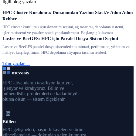
İlgili blog yazıları
HPC Cluster Kurulumu: Donanımdan Yazılım Stack'e Adım Adım
Rehber
HPC cluster kurulumu için donanım seçimi, ağ tasarımı, depolama sistemi,
işletim sistemi ve yazılım stack yapılandırması. Başlangıç kılavuzu.
Lustre ve BeeGFS: HPC için Paralel Dosya Sistemi Seçimi
Lustre ve BeeGFS paralel dosya sistemlerinin mimari, performans, yönetim ve
maliyet karşılaştırması. HPC depolama altyapısı tasarım rehberi.
Tüm yazılar →
mevasis
HPC altyapılarını tasarlıyor, kuruyor,
işletiyor ve kiralıyoruz. Bilim ve
mühendislik problemleri ne kadar büyük
olursa olsun — sistem ölçeklenir.
Bülten
HPC gelişmeleri, başarı hikayeleri ve ürün
güncellemeleri — doğrudan gelen kutunuza.