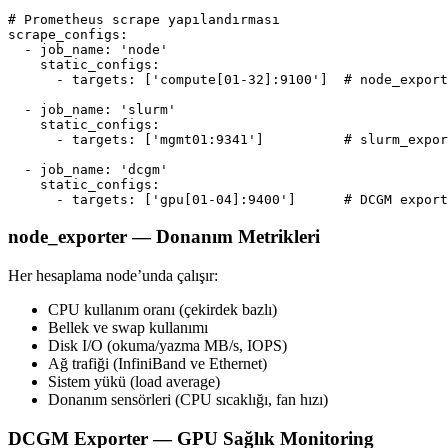
# Prometheus scrape yapılandırması
scrape_configs
:
- 
job_name
:
'node'
static_configs
:
- 
targets
:
[
'compute[01-32]:9100'
]
# node_export
- 
job_name
:
'slurm'
static_configs
:
- 
targets
:
[
'mgmt01:9341'
]
# slurm_expor
- 
job_name
:
'dcgm'
static_configs
:
- 
targets
:
[
'gpu[01-04]:9400'
]
# DCGM export
node_exporter — Donanım Metrikleri
Her hesaplama node’unda çalışır:
CPU kullanım oranı (çekirdek bazlı)
Bellek ve swap kullanımı
Disk I/O (okuma/yazma MB/s, IOPS)
Ağ trafiği (InfiniBand ve Ethernet)
Sistem yükü (load average)
Donanım sensörleri (CPU sıcaklığı, fan hızı)
DCGM Exporter — GPU Sağlık Monitoring