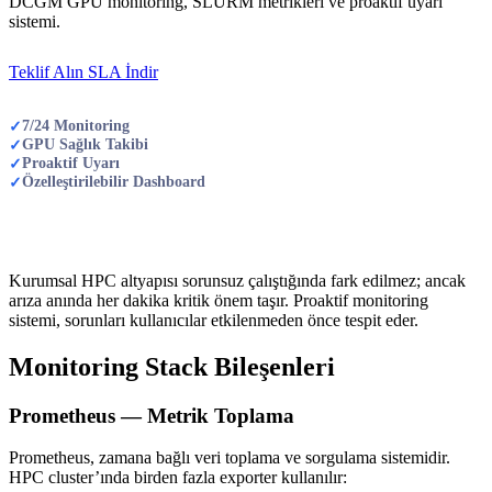
DCGM GPU monitoring, SLURM metrikleri ve proaktif uyarı
sistemi.
Teklif Alın
SLA İndir
7/24 Monitoring
✓
GPU Sağlık Takibi
✓
Proaktif Uyarı
✓
Özelleştirilebilir Dashboard
✓
Kurumsal HPC altyapısı sorunsuz çalıştığında fark edilmez; ancak
arıza anında her dakika kritik önem taşır. Proaktif monitoring
sistemi, sorunları kullanıcılar etkilenmeden önce tespit eder.
Monitoring Stack Bileşenleri
Prometheus — Metrik Toplama
Prometheus, zamana bağlı veri toplama ve sorgulama sistemidir.
HPC cluster’ında birden fazla exporter kullanılır: