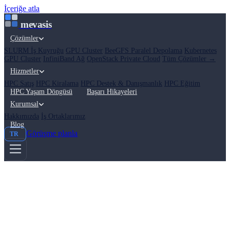
İçeriğe atla
mevasis
Çözümler
SLURM İş Kuyruğu
GPU Cluster
BeeGFS Paralel Depolama
Kubernetes
GPU Cluster
InfiniBand Ağ
OpenStack Private Cloud
Tüm Çözümler →
Hizmetler
HPC Satış
HPC Kiralama
HPC Destek & Danışmanlık
HPC Eğitim
HPC Yaşam Döngüsü
Başarı Hikayeleri
Kurumsal
Hakkımızda
İş Ortaklarımız
Blog
Görüşme planla
TR