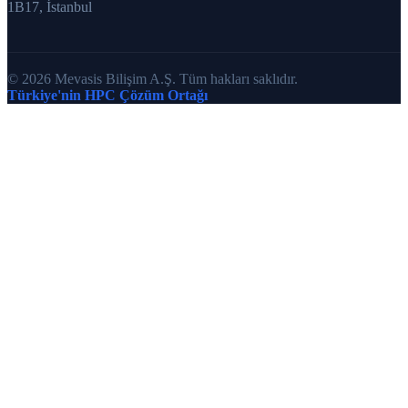
1B17, İstanbul
© 2026 Mevasis Bilişim A.Ş. Tüm hakları saklıdır.
Türkiye'nin HPC Çözüm Ortağı