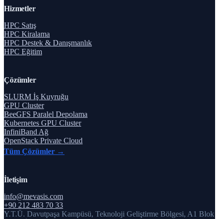
Hizmetler
HPC Satış
HPC Kiralama
HPC Destek & Danışmanlık
HPC Eğitim
Çözümler
SLURM İş Kuyruğu
GPU Cluster
BeeGFS Paralel Depolama
Kubernetes GPU Cluster
InfiniBand Ağ
OpenStack Private Cloud
Tüm Çözümler →
İletişim
info@mevasis.com
+90 212 483 70 33
Y.T.Ü. Davutpaşa Kampüsü, Teknoloji Geliştirme Bölgesi, A1 Blok