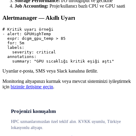
Storage Performance:
I/O throughput ve gecikme
Job Accounting:
Proje/kullanıcı bazlı CPU ve GPU saati
Alertmanager — Akıllı Uyarı
# Kritik uyarı örneği
- 
alert
:
GPUHighTemp
expr
:
dcgm_gpu_temp > 85
for
:
5m
labels
:
severity
:
critical
annotations
:
summary
:
"GPU sıcaklığı kritik eşiği aştı"
Uyarılar e-posta, SMS veya Slack kanalına iletilir.
Monitoring altyapınızı kurmak veya mevcut sisteminizi iyileştirmek
için
bizimle iletişime geçin
.
Projenizi konuşalım
HPC uzmanlarımızdan özel teklif alın. KVKK uyumlu, Türkiye
lokasyonlu altyapı.