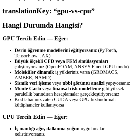
translationKey: “gpu-vs-cpu”
Hangi Durumda Hangisi?
GPU Tercih Edin — Eğer:
Derin öğrenme modellerini eğitiyorsanız
(PyTorch,
TensorFlow, JAX)
Büyük ölçekli CFD veya FEM simülasyonları
çalıştırıyorsanız (OpenFOAM, ANSYS Fluent GPU modu)
Moleküler dinamik
iş yükleriniz varsa (GROMACS,
AMBER, NAMD)
Sismik veri işleme
veya
tıbbi görüntü analizi
yapıyorsanız
Monte Carlo
veya
finansal risk modelleme
gibi yüksek
paralellik barındıran hesaplamalar gerçekleştiriyorsanız
Kod tabanınız zaten CUDA veya GPU hızlandırmalı
kütüphaneler kullanıyorsa
CPU Tercih Edin — Eğer:
İş mantığı ağır, dallanma yoğun
uygulamalar
geliştiriyorsanız