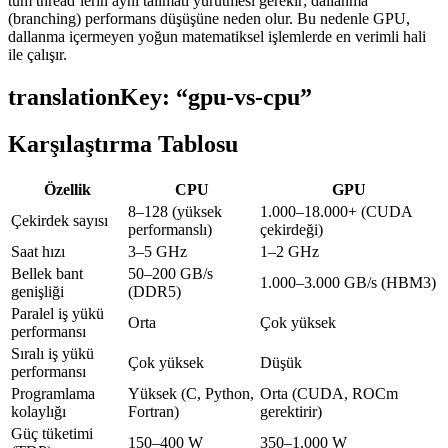
tüm thread’lerin aynı talimatı yürütmesi gerekir; dallanma
(branching) performans düşüşüne neden olur. Bu nedenle GPU,
dallanma içermeyen yoğun matematiksel işlemlerde en verimli hali
ile çalışır.
translationKey: “gpu-vs-cpu”
Karşılaştırma Tablosu
Özellik
CPU
GPU
8–128 (yüksek
1.000–18.000+ (CUDA
Çekirdek sayısı
performanslı)
çekirdeği)
Saat hızı
3–5 GHz
1–2 GHz
Bellek bant
50–200 GB/s
1.000–3.000 GB/s (HBM3)
genişliği
(DDR5)
Paralel iş yükü
Orta
Çok yüksek
performansı
Sıralı iş yükü
Çok yüksek
Düşük
performansı
Programlama
Yüksek (C, Python,
Orta (CUDA, ROCm
kolaylığı
Fortran)
gerektirir)
Güç tüketimi
150–400 W
350–1.000 W