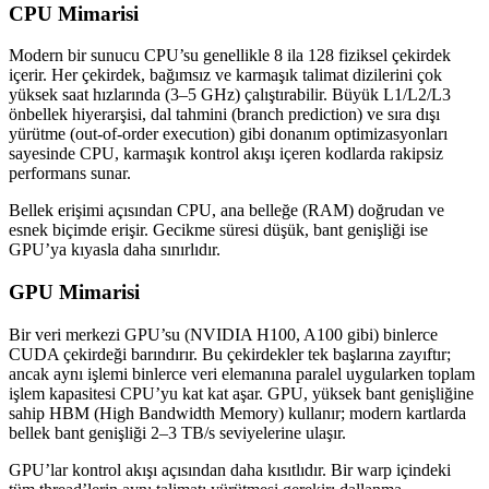
CPU Mimarisi
Modern bir sunucu CPU’su genellikle 8 ila 128 fiziksel çekirdek
içerir. Her çekirdek, bağımsız ve karmaşık talimat dizilerini çok
yüksek saat hızlarında (3–5 GHz) çalıştırabilir. Büyük L1/L2/L3
önbellek hiyerarşisi, dal tahmini (branch prediction) ve sıra dışı
yürütme (out-of-order execution) gibi donanım optimizasyonları
sayesinde CPU, karmaşık kontrol akışı içeren kodlarda rakipsiz
performans sunar.
Bellek erişimi açısından CPU, ana belleğe (RAM) doğrudan ve
esnek biçimde erişir. Gecikme süresi düşük, bant genişliği ise
GPU’ya kıyasla daha sınırlıdır.
GPU Mimarisi
Bir veri merkezi GPU’su (NVIDIA H100, A100 gibi) binlerce
CUDA çekirdeği barındırır. Bu çekirdekler tek başlarına zayıftır;
ancak aynı işlemi binlerce veri elemanına paralel uygularken toplam
işlem kapasitesi CPU’yu kat kat aşar. GPU, yüksek bant genişliğine
sahip HBM (High Bandwidth Memory) kullanır; modern kartlarda
bellek bant genişliği 2–3 TB/s seviyelerine ulaşır.
GPU’lar kontrol akışı açısından daha kısıtlıdır. Bir warp içindeki