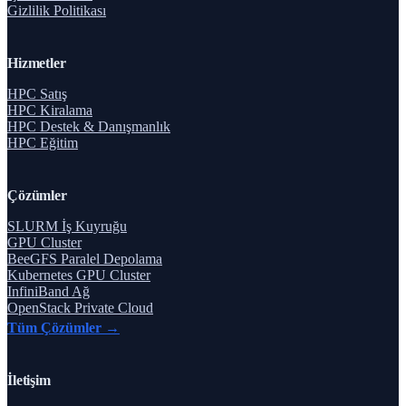
Gizlilik Politikası
Hizmetler
HPC Satış
HPC Kiralama
HPC Destek & Danışmanlık
HPC Eğitim
Çözümler
SLURM İş Kuyruğu
GPU Cluster
BeeGFS Paralel Depolama
Kubernetes GPU Cluster
InfiniBand Ağ
OpenStack Private Cloud
Tüm Çözümler →
İletişim