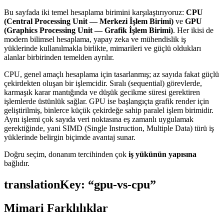
Bu sayfada iki temel hesaplama birimini karşılaştırıyoruz:
CPU
(Central Processing Unit — Merkezi İşlem Birimi)
ve
GPU
(Graphics Processing Unit — Grafik İşlem Birimi)
. Her ikisi de
modern bilimsel hesaplama, yapay zeka ve mühendislik iş
yüklerinde kullanılmakla birlikte, mimarileri ve güçlü oldukları
alanlar birbirinden temelden ayrılır.
CPU, genel amaçlı hesaplama için tasarlanmış; az sayıda fakat güçlü
çekirdekten oluşan bir işlemcidir. Sıralı (sequential) görevlerde,
karmaşık karar mantığında ve düşük gecikme süresi gerektiren
işlemlerde üstünlük sağlar. GPU ise başlangıçta grafik render için
geliştirilmiş, binlerce küçük çekirdeğe sahip paralel işlem birimidir.
Aynı işlemi çok sayıda veri noktasına eş zamanlı uygulamak
gerektiğinde, yani SIMD (Single Instruction, Multiple Data) türü iş
yüklerinde belirgin biçimde avantaj sunar.
Doğru seçim, donanım tercihinden çok
iş yükünün yapısına
bağlıdır.
translationKey: “gpu-vs-cpu”
Mimari Farklılıklar