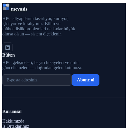
mevasis
HPC altyapılarını tasarlıyor, kuruyor,
işletiyor ve kiralıyoruz. Bilim ve
mühendislik problemleri ne kadar büyük
olursa olsun — sistem ölçeklenir.
Bülten
HPC gelişmeleri, başarı hikayeleri ve ürün
güncellemeleri — doğrudan gelen kutunuza.
Abone ol
Kurumsal
Hakkımızda
İş Ortaklarımız