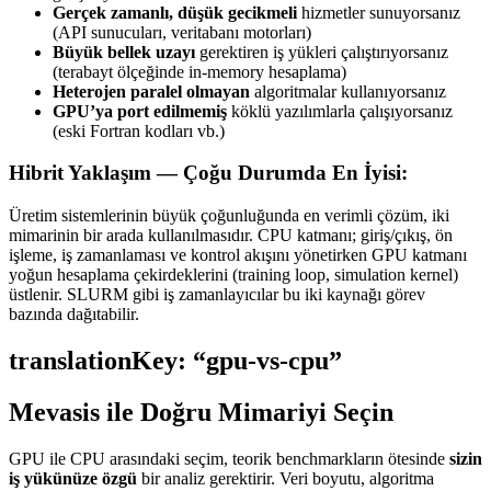
Gerçek zamanlı, düşük gecikmeli
hizmetler sunuyorsanız
(API sunucuları, veritabanı motorları)
Büyük bellek uzayı
gerektiren iş yükleri çalıştırıyorsanız
(terabayt ölçeğinde in-memory hesaplama)
Heterojen paralel olmayan
algoritmalar kullanıyorsanız
GPU’ya port edilmemiş
köklü yazılımlarla çalışıyorsanız
(eski Fortran kodları vb.)
Hibrit Yaklaşım — Çoğu Durumda En İyisi:
Üretim sistemlerinin büyük çoğunluğunda en verimli çözüm, iki
mimarinin bir arada kullanılmasıdır. CPU katmanı; giriş/çıkış, ön
işleme, iş zamanlaması ve kontrol akışını yönetirken GPU katmanı
yoğun hesaplama çekirdeklerini (training loop, simulation kernel)
üstlenir. SLURM gibi iş zamanlayıcılar bu iki kaynağı görev
bazında dağıtabilir.
translationKey: “gpu-vs-cpu”
Mevasis ile Doğru Mimariyi Seçin
GPU ile CPU arasındaki seçim, teorik benchmarkların ötesinde
sizin
iş yükünüze özgü
bir analiz gerektirir. Veri boyutu, algoritma