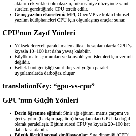
aktarım ek yükleri olmaksızın, mikrosaniye düzeyinde yanıt
süreleri gerektiğinde CPU tercih edilir.
Geniş yazılım ekosistemi:
MPI, OpenMP ve köklü bilimsel
yazılım kütüphaneleri CPU için olgunlaşmış araçlar sunar.
CPU’nun Zayıf Yönleri
Yüksek dereceli paralel matematiksel hesaplamalarda GPU’ya
kıyasla 10–100 kat daha yavaş kalabilir.
Büyük matris çarpımları ve konvolüsyon işlemleri için verimli
değildir.
Bellek bant genişliği sınırlıdır; veri yoğun paralel
uygulamalarda darboğaz oluşur.
translationKey: “gpu-vs-cpu”
GPU’nun Güçlü Yönleri
Derin öğrenme eğitimi:
Sinir ağı eğitimi, matris çarpımı ve
geri yayılım (backpropagation) hesaplamaları GPU’da doğal
olarak paralelleşir. Eğitim süresi CPU’ya kıyasla 20–100 kat
daha kısa olabilir.
Büyük ölçekli sayısal simülasyonlar:
Sıvı dinamiği (CFD),