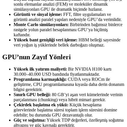
sonlu elemanlar analizi (FEM) ve moleküler dinamik
simülasyonları GPU ile dramatik biçimde hızlanır.
Görüntü ve sinyal işleme:
FFT, filtre uygulamaları ve
görüntü analizi paralel yapıları nedeniyle GPU’da verimlidir.
Monte Carlo simülasyonları:
Birbirinden bağımsız binlerce
rastgele yolun paralel hesaplanması GPU’ya biçilmiş
kaftandır.
Yüksek bant genişliği veri işleme:
HBM belleği sayesinde
veri yoğun iş yüklerinde bellek darboğazı oluşmaz.
GPU’nun Zayıf Yönleri
Yüksek ilk yatırım maliyeti:
Bir NVIDIA H100 kartı
30.000–40.000 USD bandında fiyatlanmaktadır.
Programlama karmaşıklığı:
CUDA veya ROCm ile
geliştirme, CPU programlamasına kıyasla daha derin donanım
bilgisi gerektirir.
Sınırlı GPU belleği:
80 GB’yi aşan veri kümelerinde verinin
parçalanması (chunking) veya hibrit mimari gerekir.
Çekirdek başlatma ek yükü:
Küçük hesaplama
görevlerinde başlatma süresi toplam işlem süresini domine
edebilir; bu durumda GPU dezavantajlı olur.
Güç ve soğutma:
Yüksek TDP değerleri, özelleşmiş soğutma
altyapısı ve güç kaynağı gerektirir.