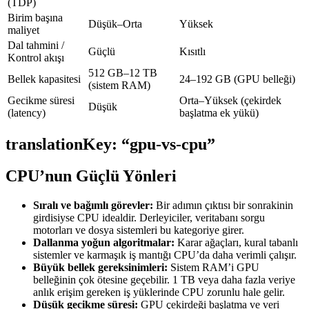
(TDP)
Birim başına
Düşük–Orta
Yüksek
maliyet
Dal tahmini /
Güçlü
Kısıtlı
Kontrol akışı
512 GB–12 TB
Bellek kapasitesi
24–192 GB (GPU belleği)
(sistem RAM)
Gecikme süresi
Orta–Yüksek (çekirdek
Düşük
(latency)
başlatma ek yükü)
translationKey: “gpu-vs-cpu”
CPU’nun Güçlü Yönleri
Sıralı ve bağımlı görevler:
Bir adımın çıktısı bir sonrakinin
girdisiyse CPU idealdir. Derleyiciler, veritabanı sorgu
motorları ve dosya sistemleri bu kategoriye girer.
Dallanma yoğun algoritmalar:
Karar ağaçları, kural tabanlı
sistemler ve karmaşık iş mantığı CPU’da daha verimli çalışır.
Büyük bellek gereksinimleri:
Sistem RAM’i GPU
belleğinin çok ötesine geçebilir. 1 TB veya daha fazla veriye
anlık erişim gereken iş yüklerinde CPU zorunlu hale gelir.
Düşük gecikme süresi:
GPU çekirdeği başlatma ve veri