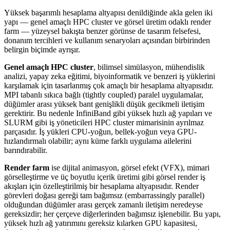
Yüksek başarımlı hesaplama altyapısı denildiğinde akla gelen iki
yapı — genel amaçlı HPC cluster ve görsel üretim odaklı render
farm — yüzeysel bakışta benzer görünse de tasarım felsefesi,
donanım tercihleri ve kullanım senaryoları açısından birbirinden
belirgin biçimde ayrışır.
Genel amaçlı HPC cluster
, bilimsel simülasyon, mühendislik
analizi, yapay zeka eğitimi, biyoinformatik ve benzeri iş yüklerini
karşılamak için tasarlanmış çok amaçlı bir hesaplama altyapısıdır.
MPI tabanlı sıkıca bağlı (tightly coupled) paralel uygulamalar,
düğümler arası yüksek bant genişlikli düşük gecikmeli iletişim
gerektirir. Bu nedenle InfiniBand gibi yüksek hızlı ağ yapıları ve
SLURM gibi iş yöneticileri HPC cluster mimarisinin ayrılmaz
parçasıdır. İş yükleri CPU-yoğun, bellek-yoğun veya GPU-
hızlandırmalı olabilir; aynı küme farklı uygulama ailelerini
barındırabilir.
Render farm
ise dijital animasyon, görsel efekt (VFX), mimari
görselleştirme ve üç boyutlu içerik üretimi gibi görsel render iş
akışları için özelleştirilmiş bir hesaplama altyapısıdır. Render
görevleri doğası gereği tam bağımsız (embarrassingly parallel)
olduğundan düğümler arası gerçek zamanlı iletişim neredeyse
gereksizdir; her çerçeve diğerlerinden bağımsız işlenebilir. Bu yapı,
yüksek hızlı ağ yatırımını gereksiz kılarken GPU kapasitesi,