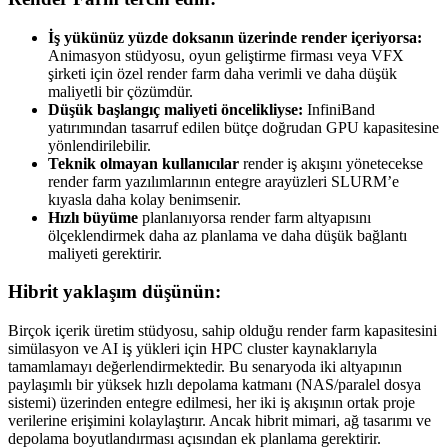
İş yükünüz yüzde doksanın üzerinde render içeriyorsa:
Animasyon stüdyosu, oyun geliştirme firması veya VFX
şirketi için özel render farm daha verimli ve daha düşük
maliyetli bir çözümdür.
Düşük başlangıç maliyeti öncelikliyse:
InfiniBand
yatırımından tasarruf edilen bütçe doğrudan GPU kapasitesine
yönlendirilebilir.
Teknik olmayan kullanıcılar
render iş akışını yönetecekse
render farm yazılımlarının entegre arayüzleri SLURM’e
kıyasla daha kolay benimsenir.
Hızlı büyüme
planlanıyorsa render farm altyapısını
ölçeklendirmek daha az planlama ve daha düşük bağlantı
maliyeti gerektirir.
Hibrit yaklaşım düşünün:
Birçok içerik üretim stüdyosu, sahip olduğu render farm kapasitesini
simülasyon ve AI iş yükleri için HPC cluster kaynaklarıyla
tamamlamayı değerlendirmektedir. Bu senaryoda iki altyapının
paylaşımlı bir yüksek hızlı depolama katmanı (NAS/paralel dosya
sistemi) üzerinden entegre edilmesi, her iki iş akışının ortak proje
verilerine erişimini kolaylaştırır. Ancak hibrit mimari, ağ tasarımı ve
depolama boyutlandırması açısından ek planlama gerektirir.