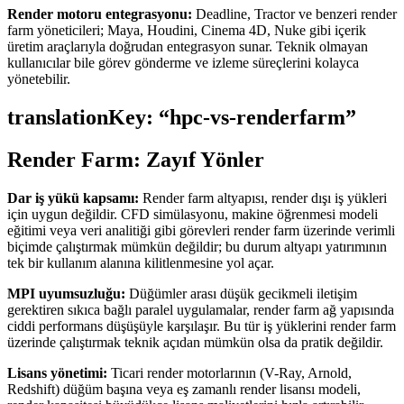
Render motoru entegrasyonu:
Deadline, Tractor ve benzeri render
farm yöneticileri; Maya, Houdini, Cinema 4D, Nuke gibi içerik
üretim araçlarıyla doğrudan entegrasyon sunar. Teknik olmayan
kullanıcılar bile görev gönderme ve izleme süreçlerini kolayca
yönetebilir.
translationKey: “hpc-vs-renderfarm”
Render Farm: Zayıf Yönler
Dar iş yükü kapsamı:
Render farm altyapısı, render dışı iş yükleri
için uygun değildir. CFD simülasyonu, makine öğrenmesi modeli
eğitimi veya veri analitiği gibi görevleri render farm üzerinde verimli
biçimde çalıştırmak mümkün değildir; bu durum altyapı yatırımının
tek bir kullanım alanına kilitlenmesine yol açar.
MPI uyumsuzluğu:
Düğümler arası düşük gecikmeli iletişim
gerektiren sıkıca bağlı paralel uygulamalar, render farm ağ yapısında
ciddi performans düşüşüyle karşılaşır. Bu tür iş yüklerini render farm
üzerinde çalıştırmak teknik açıdan mümkün olsa da pratik değildir.
Lisans yönetimi:
Ticari render motorlarının (V-Ray, Arnold,
Redshift) düğüm başına veya eş zamanlı render lisansı modeli,