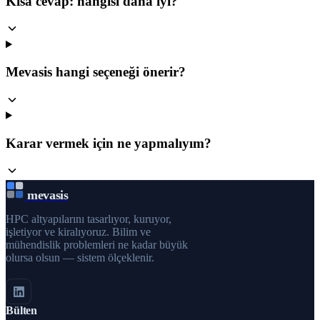
Kısa cevap: hangisi daha iyi?
Mevasis hangi seçeneği önerir?
Karar vermek için ne yapmalıyım?
mevasis
HPC altyapılarını tasarlıyor, kuruyor,
işletiyor ve kiralıyoruz. Bilim ve
mühendislik problemleri ne kadar büyük
olursa olsun — sistem ölçeklenir.
Bülten