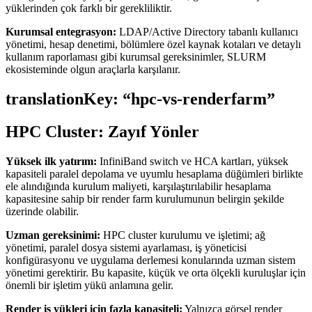
yüklerinden çok farklı bir gerekliliktir.
Kurumsal entegrasyon:
LDAP/Active Directory tabanlı kullanıcı
yönetimi, hesap denetimi, bölümlere özel kaynak kotaları ve detaylı
kullanım raporlaması gibi kurumsal gereksinimler, SLURM
ekosisteminde olgun araçlarla karşılanır.
translationKey: “hpc-vs-renderfarm”
HPC Cluster: Zayıf Yönler
Yüksek ilk yatırım:
InfiniBand switch ve HCA kartları, yüksek
kapasiteli paralel depolama ve uyumlu hesaplama düğümleri birlikte
ele alındığında kurulum maliyeti, karşılaştırılabilir hesaplama
kapasitesine sahip bir render farm kurulumunun belirgin şekilde
üzerinde olabilir.
Uzman gereksinimi:
HPC cluster kurulumu ve işletimi; ağ
yönetimi, paralel dosya sistemi ayarlaması, iş yöneticisi
konfigürasyonu ve uygulama derlemesi konularında uzman sistem
yönetimi gerektirir. Bu kapasite, küçük ve orta ölçekli kuruluşlar için
önemli bir işletim yükü anlamına gelir.
Render iş yükleri için fazla kapasiteli:
Yalnızca görsel render