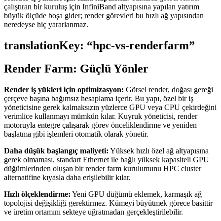
çalıştıran bir kuruluş için InfiniBand altyapısına yapılan yatırım
büyük ölçüde boşa gider; render görevleri bu hızlı ağ yapısından
neredeyse hiç yararlanmaz.
translationKey: “hpc-vs-renderfarm”
Render Farm: Güçlü Yönler
Render iş yükleri için optimizasyon:
Görsel render, doğası gereği
çerçeve başına bağımsız hesaplama içerir. Bu yapı, özel bir iş
yöneticisine gerek kalmaksızın yüzlerce GPU veya CPU çekirdeğini
verimlice kullanmayı mümkün kılar. Kuyruk yöneticisi, render
motoruyla entegre çalışarak görev önceliklendirme ve yeniden
başlatma gibi işlemleri otomatik olarak yönetir.
Daha düşük başlangıç maliyeti:
Yüksek hızlı özel ağ altyapısına
gerek olmaması, standart Ethernet ile bağlı yüksek kapasiteli GPU
düğümlerinden oluşan bir render farm kurulumunu HPC cluster
alternatifine kıyasla daha erişilebilir kılar.
Hızlı ölçeklendirme:
Yeni GPU düğümü eklemek, karmaşık ağ
topolojisi değişikliği gerektirmez. Kümeyi büyütmek görece basittir
ve üretim ortamını sekteye uğratmadan gerçekleştirilebilir.