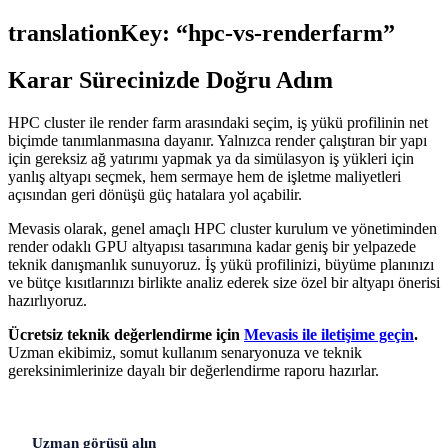
translationKey: “hpc-vs-renderfarm”
Karar Sürecinizde Doğru Adım
HPC cluster ile render farm arasındaki seçim, iş yükü profilinin net
biçimde tanımlanmasına dayanır. Yalnızca render çalıştıran bir yapı
için gereksiz ağ yatırımı yapmak ya da simülasyon iş yükleri için
yanlış altyapı seçmek, hem sermaye hem de işletme maliyetleri
açısından geri dönüşü güç hatalara yol açabilir.
Mevasis olarak, genel amaçlı HPC cluster kurulum ve yönetiminden
render odaklı GPU altyapısı tasarımına kadar geniş bir yelpazede
teknik danışmanlık sunuyoruz. İş yükü profilinizi, büyüme planınızı
ve bütçe kısıtlarınızı birlikte analiz ederek size özel bir altyapı önerisi
hazırlıyoruz.
Ücretsiz teknik değerlendirme için
Mevasis ile iletişime geçin
.
Uzman ekibimiz, somut kullanım senaryonuza ve teknik
gereksinimlerinize dayalı bir değerlendirme raporu hazırlar.
Uzman görüşü alın