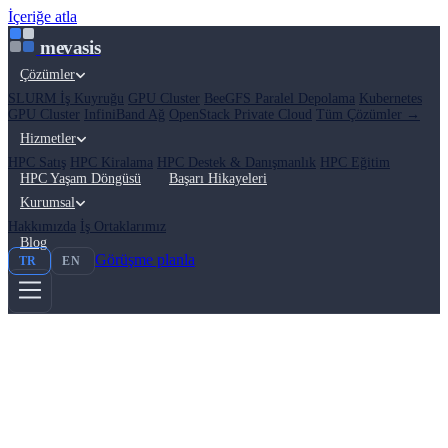
İçeriğe atla
mevasis
Çözümler
SLURM İş Kuyruğu
GPU Cluster
BeeGFS Paralel Depolama
Kubernetes
GPU Cluster
InfiniBand Ağ
OpenStack Private Cloud
Tüm Çözümler →
Hizmetler
HPC Satış
HPC Kiralama
HPC Destek & Danışmanlık
HPC Eğitim
HPC Yaşam Döngüsü
Başarı Hikayeleri
Kurumsal
Hakkımızda
İş Ortaklarımız
Blog
Görüşme planla
TR
EN