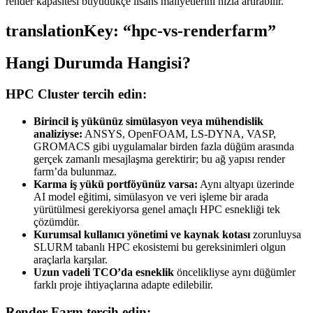
render kapasitesi büyüdükçe lisans maliyetlerini hızla artırabilir.
translationKey: “hpc-vs-renderfarm”
Hangi Durumda Hangisi?
HPC Cluster tercih edin:
Birincil iş yükünüz simülasyon veya mühendislik
analiziyse:
ANSYS, OpenFOAM, LS-DYNA, VASP,
GROMACS gibi uygulamalar birden fazla düğüm arasında
gerçek zamanlı mesajlaşma gerektirir; bu ağ yapısı render
farm’da bulunmaz.
Karma iş yükü portföyünüz varsa:
Aynı altyapı üzerinde
AI model eğitimi, simülasyon ve veri işleme bir arada
yürütülmesi gerekiyorsa genel amaçlı HPC esnekliği tek
çözümdür.
Kurumsal kullanıcı yönetimi ve kaynak kotası
zorunluysa
SLURM tabanlı HPC ekosistemi bu gereksinimleri olgun
araçlarla karşılar.
Uzun vadeli TCO’da esneklik
öncelikliyse aynı düğümler
farklı proje ihtiyaçlarına adapte edilebilir.
Render Farm tercih edin: