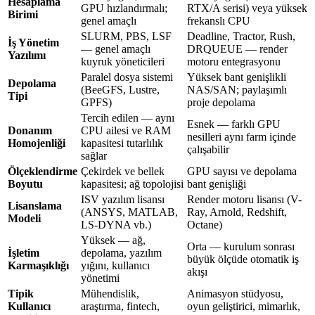
Hesaplama
GPU hızlandırmalı;
RTX/A serisi) veya yüksek
Birimi
genel amaçlı
frekanslı CPU
SLURM, PBS, LSF
Deadline, Tractor, Rush,
İş Yönetim
— genel amaçlı
DRQUEUE — render
Yazılımı
kuyruk yöneticileri
motoru entegrasyonu
Paralel dosya sistemi
Yüksek bant genişlikli
Depolama
(BeeGFS, Lustre,
NAS/SAN; paylaşımlı
Tipi
GPFS)
proje depolama
Tercih edilen — aynı
Esnek — farklı GPU
Donanım
CPU ailesi ve RAM
nesilleri aynı farm içinde
Homojenliği
kapasitesi tutarlılık
çalışabilir
sağlar
Ölçeklendirme
Çekirdek ve bellek
GPU sayısı ve depolama
Boyutu
kapasitesi; ağ topolojisi
bant genişliği
ISV yazılım lisansı
Render motoru lisansı (V-
Lisanslama
(ANSYS, MATLAB,
Ray, Arnold, Redshift,
Modeli
LS-DYNA vb.)
Octane)
Yüksek — ağ,
Orta — kurulum sonrası
İşletim
depolama, yazılım
büyük ölçüde otomatik iş
Karmaşıklığı
yığını, kullanıcı
akışı
yönetimi
Tipik
Mühendislik,
Animasyon stüdyosu,
Kullanıcı
araştırma, fintech,
oyun geliştirici, mimarlık,