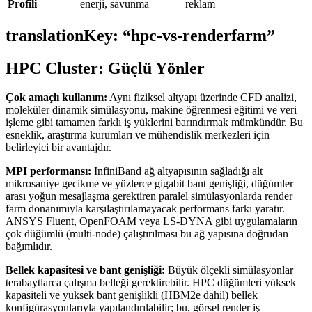
Profili
enerji, savunma
reklam
translationKey: “hpc-vs-renderfarm”
HPC Cluster: Güçlü Yönler
Çok amaçlı kullanım:
Aynı fiziksel altyapı üzerinde CFD analizi,
moleküler dinamik simülasyonu, makine öğrenmesi eğitimi ve veri
işleme gibi tamamen farklı iş yüklerini barındırmak mümkündür. Bu
esneklik, araştırma kurumları ve mühendislik merkezleri için
belirleyici bir avantajdır.
MPI performansı:
InfiniBand ağ altyapısının sağladığı alt
mikrosaniye gecikme ve yüzlerce gigabit bant genişliği, düğümler
arası yoğun mesajlaşma gerektiren paralel simülasyonlarda render
farm donanımıyla karşılaştırılamayacak performans farkı yaratır.
ANSYS Fluent, OpenFOAM veya LS-DYNA gibi uygulamaların
çok düğümlü (multi-node) çalıştırılması bu ağ yapısına doğrudan
bağımlıdır.
Bellek kapasitesi ve bant genişliği:
Büyük ölçekli simülasyonlar
terabaytlarca çalışma belleği gerektirebilir. HPC düğümleri yüksek
kapasiteli ve yüksek bant genişlikli (HBM2e dahil) bellek
konfigürasyonlarıyla yapılandırılabilir; bu, görsel render iş