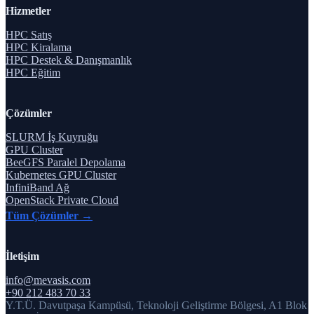
Hizmetler
HPC Satış
HPC Kiralama
HPC Destek & Danışmanlık
HPC Eğitim
Çözümler
SLURM İş Kuyruğu
GPU Cluster
BeeGFS Paralel Depolama
Kubernetes GPU Cluster
InfiniBand Ağ
OpenStack Private Cloud
Tüm Çözümler →
İletişim
info@mevasis.com
+90 212 483 70 33
Y.T.Ü. Davutpaşa Kampüsü, Teknoloji Geliştirme Bölgesi, A1 Blok