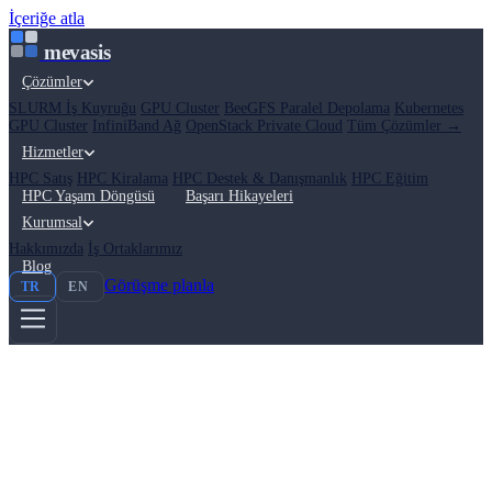
İçeriğe atla
mevasis
Çözümler
SLURM İş Kuyruğu
GPU Cluster
BeeGFS Paralel Depolama
Kubernetes
GPU Cluster
InfiniBand Ağ
OpenStack Private Cloud
Tüm Çözümler →
Hizmetler
HPC Satış
HPC Kiralama
HPC Destek & Danışmanlık
HPC Eğitim
HPC Yaşam Döngüsü
Başarı Hikayeleri
Kurumsal
Hakkımızda
İş Ortaklarımız
Blog
Görüşme planla
TR
EN