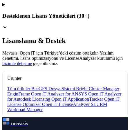
Desteklenen Lisans Yöneticileri (30+)
Lisanslama & Destek
Mevasis, Open iT için Türkiye’deki çözüm ortağıdır. Yazılım
denetimi, lisans optimizasyonu ve LicenseAnalyzer kurulumu için
bizimle iletişime
geçebilirsiniz.
Ürünler
Tüm ürünler
BeeGFS Dosya Sistemi
Bright Cluster Manager
EnginFrame
Open iT Analyzer for ANSYS
Open iT Analyzer
for Autodesk Licensing
Open iT ApplicationTracker
Open iT
License Optimizer
Open iT LicenseAnalyzer
SLURM
Workload Manager
mevasis