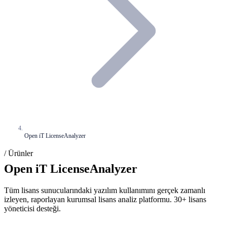
Open iT LicenseAnalyzer
/ Ürünler
Open iT LicenseAnalyzer
Tüm lisans sunucularındaki yazılım kullanımını gerçek zamanlı
izleyen, raporlayan kurumsal lisans analiz platformu. 30+ lisans
yöneticisi desteği.